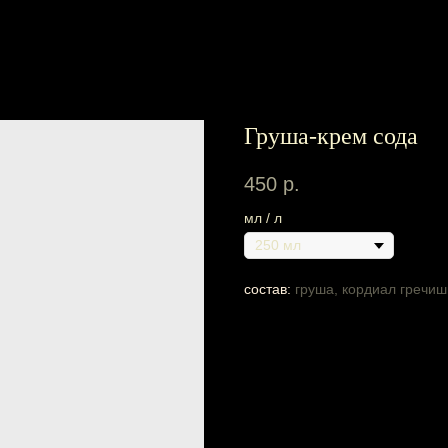
Груша-крем сода
450
р.
мл / л
состав:
груша, кордиал гречишн