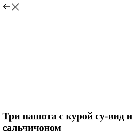
Три пашота с курой су-вид и
сальчичоном