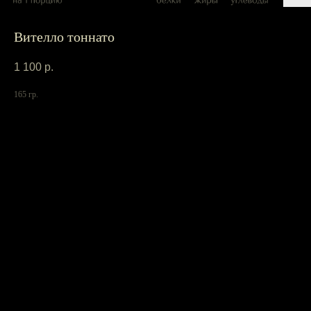
Вителло тоннато
1 100
р.
165 гр.