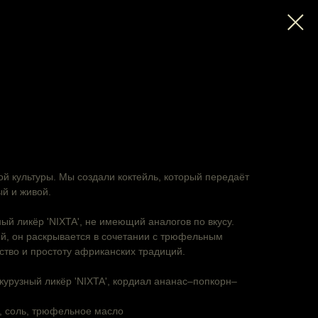
й культуры. Мы создали коктейль, который передаёт
ый и живой.
ый ликёр 'NIXTA', не имеющий аналогов по вкусу.
й, он раскрывается в сочетании с трюфельным
ство и простоту африканских традиций.
укурузный ликёр 'NIXTA', кордиал ананас–попкорн–
а, соль, трюфельное масло