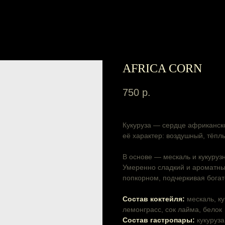
AFRICA CORN
750
р.
Кукуруза — сердце африканско
её характер: воздушный, тёпл
В основе — мескаль и кукурузн
Умеренно сладкий и ароматны
попкорном, подчеркивая богат
Cостав коктейля:
мескаль, к
лемонграсс, сок лайма, белок
Cостав гастропары:
кукуруз