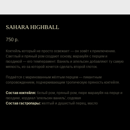
SAHARA HIGHBALL
750
р.
Коктейль который не просто освежает — он зовёт к приключению.
Светлый и пряный ром создают основу, маракуйя с перцем и
гвоздикой — его темперамент. Ваниль и апельсин добавляют ту самую
мягкость, из-за которой хочется сделать второй глоток.
Подаётся с маринованным жёлтым перцем — пикантным
сопровождением, подчеркивающим тропическую пряность коктейля.
Cостав коктейля:
белый ром, пряный ром, пюре маракуйя на перце и
гвоздике, кордиал 'апельсин ваниль', содовая
Cостав гастропары:
желтый и душистый перец, масло