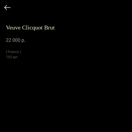
Veuve Clicquot Brut
22 000
р.
[ France ]
750 мл