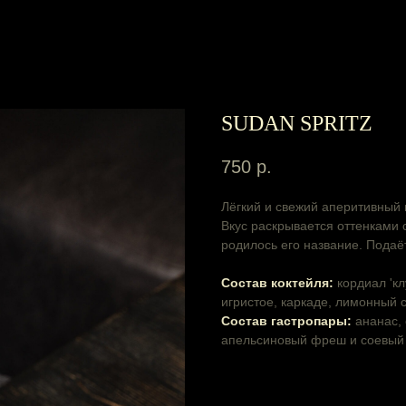
SUDAN SPRITZ
750
р.
Лёгкий и свежий аперитивный к
Вкус раскрывается оттенками 
родилось его название. Подаё
Cостав коктейля:
кордиал 'кл
игристое, каркаде, лимонный 
Cостав гастропары:
ананас, 
апельсиновый фреш и соевый