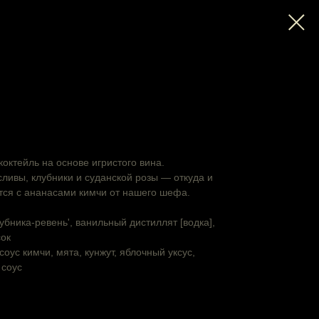
октейль на основе игристого вина.
сливы, клубники и суданской розы — откуда и
тся с ананасами кимчи от нашего шефа.
убника-ревень', ванильный дистиллят [водка],
сок
соус кимчи, мята, кунжут, яблочный уксус,
 соус