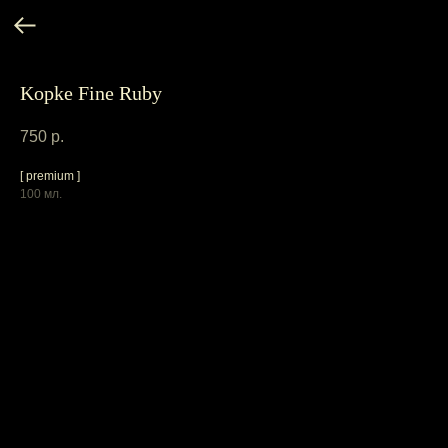
Kopke Fine Ruby
750
р.
[ premium ]
100 мл.