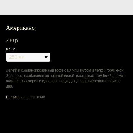
Американо
230
р.
мл / л
Лёгкий и сбалансированный кофе с мягким вкусом и лёгкой горчинкой.
Эспрессо, разбавленный горячей водой, раскрывает глубокий аромат
обжаренных зёрен и идеально подходит для размеренного начала
дня.
Состав:
эспрессо, вода