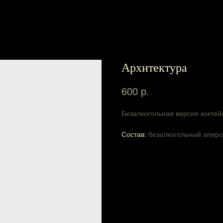
Архитектура
600
р.
Безалкогольная версия коктей
Состав:
безалкогольный аперо