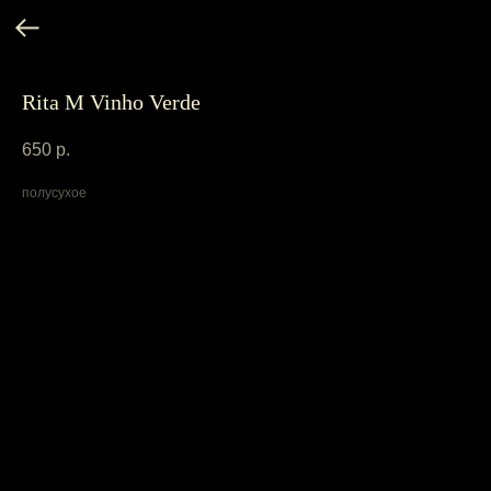
Rita M Vinho Verde
650
р.
полусухое