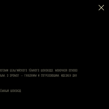
нотами бельгийского тёмного шоколада. Молочная основа
нным, а аромат — глубоким и согревающим. Идеален для
 тёмный шоколад