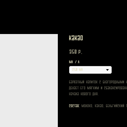
Какао
350
р.
мл / л
Бархатный напиток с благородными 
делает его мягким и сбалансирова
начала нового дня.
Состав:
молоко, какао, бельгийский