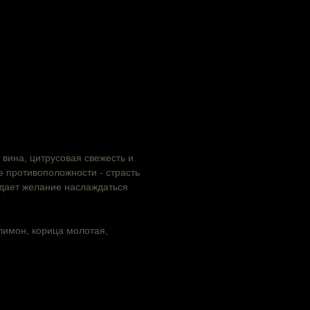
 вина, цитрусовая свежесть и
е противоположности - страсть
уждает желание наслаждаться
лимон, корица молотая,