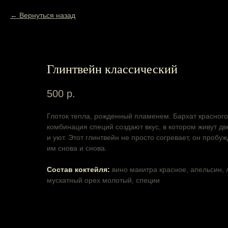
Вернуться назад
Глинтвейн классический
500
р.
Глоток тепла, рожденный пламенем. Бархат красного
комбинация специй создают вкус, в котором живут дв
и уют. Этот глинтвейн не просто согревает, он проб
им снова и снова.
Cостав коктейля:
вино макитра красное, апельсин, 
мускатный орех молотый, специи